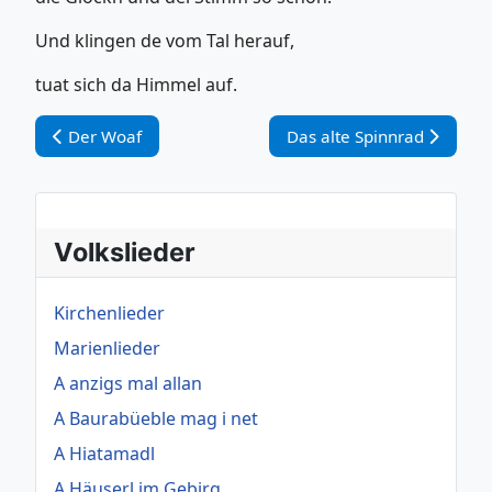
Und klingen de vom Tal herauf,
tuat sich da Himmel auf.
Vorheriger Beitrag: Der Woaf
Nächster Beitrag: Das alte
Der Woaf
Das alte Spinnrad
Volkslieder
Kirchenlieder
Marienlieder
A anzigs mal allan
A Baurabüeble mag i net
A Hiatamadl
A Häuserl im Gebirg