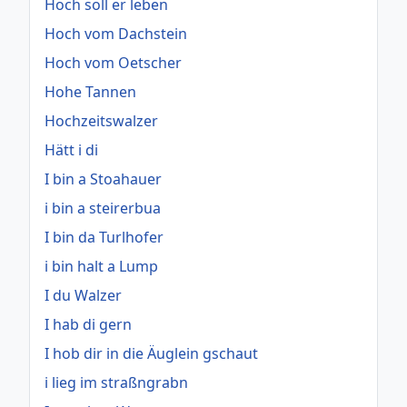
Hoch soll er leben
Hoch vom Dachstein
Hoch vom Oetscher
Hohe Tannen
Hochzeitswalzer
Hätt i di
I bin a Stoahauer
i bin a steirerbua
I bin da Turlhofer
i bin halt a Lump
I du Walzer
I hab di gern
I hob dir in die Äuglein gschaut
i lieg im straßngrabn