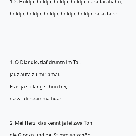
1-2. Holdjo, holdjo, holdjo, holdjo, daradarahaho,
holdjo, holdjo, holdjo, holdjo, holdjo dara da ro.
1. O Diandle, tiaf druntn im Tal,
jauz aufa zu mir amal.
Es is ja so lang schon her,
dass i di neamma hear.
2. Mei Herz, das kennt ja lei zwa Tön,
die Glockn und dei Stimm so schön.