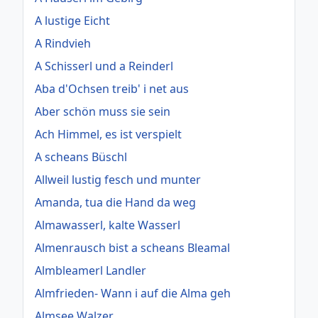
A lustige Eicht
A Rindvieh
A Schisserl und a Reinderl
Aba d'Ochsen treib' i net aus
Aber schön muss sie sein
Ach Himmel, es ist verspielt
A scheans Büschl
Allweil lustig fesch und munter
Amanda, tua die Hand da weg
Almawasserl, kalte Wasserl
Almenrausch bist a scheans Bleamal
Almbleamerl Landler
Almfrieden- Wann i auf die Alma geh
Almsee Walzer