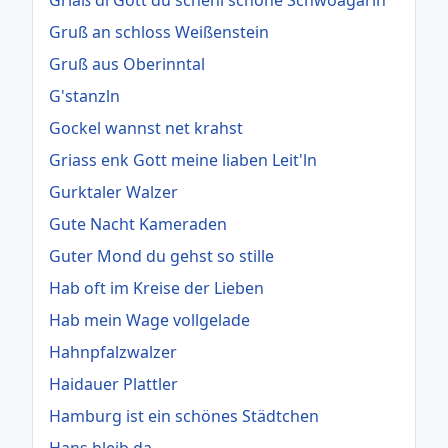
Griaß di Gott du scheni schöne Schwoagarin
Gruß an schloss Weißenstein
Gruß aus Oberinntal
G'stanzln
Gockel wannst net krahst
Griass enk Gott meine liaben Leit'ln
Gurktaler Walzer
Gute Nacht Kameraden
Guter Mond du gehst so stille
Hab oft im Kreise der Lieben
Hab mein Wage vollgelade
Hahnpfalzwalzer
Haidauer Plattler
Hamburg ist ein schönes Städtchen