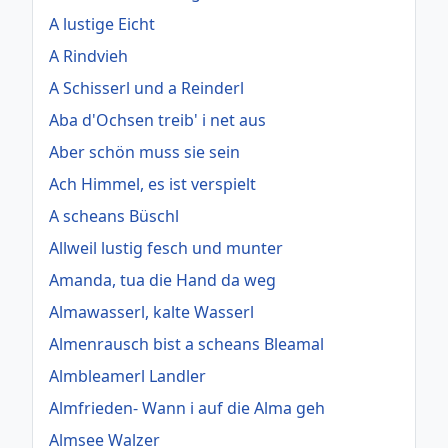
A lustige Eicht
A Rindvieh
A Schisserl und a Reinderl
Aba d'Ochsen treib' i net aus
Aber schön muss sie sein
Ach Himmel, es ist verspielt
A scheans Büschl
Allweil lustig fesch und munter
Amanda, tua die Hand da weg
Almawasserl, kalte Wasserl
Almenrausch bist a scheans Bleamal
Almbleamerl Landler
Almfrieden- Wann i auf die Alma geh
Almsee Walzer