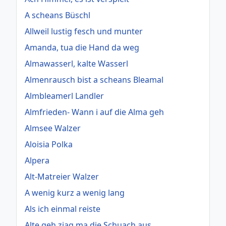
A scheans Büschl
Allweil lustig fesch und munter
Amanda, tua die Hand da weg
Almawasserl, kalte Wasserl
Almenrausch bist a scheans Bleamal
Almbleamerl Landler
Almfrieden- Wann i auf die Alma geh
Almsee Walzer
Aloisia Polka
Alpera
Alt-Matreier Walzer
A wenig kurz a wenig lang
Als ich einmal reiste
Alte geh ziag ma die Schuach aus