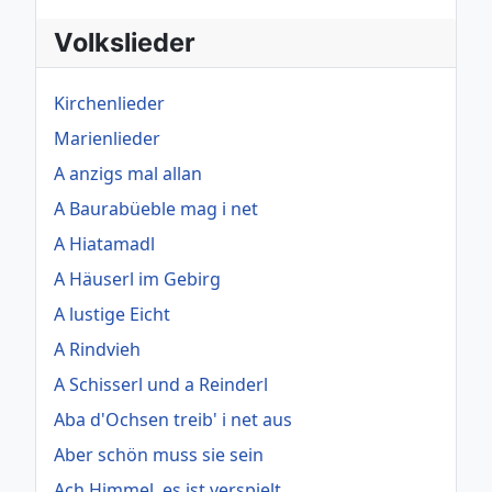
Volkslieder
Kirchenlieder
Marienlieder
A anzigs mal allan
A Baurabüeble mag i net
A Hiatamadl
A Häuserl im Gebirg
A lustige Eicht
A Rindvieh
A Schisserl und a Reinderl
Aba d'Ochsen treib' i net aus
Aber schön muss sie sein
Ach Himmel, es ist verspielt