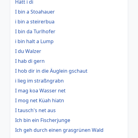
Hätt i di
I bin a Stoahauer
i bin a steirerbua
I bin da Turlhofer
i bin halt a Lump
I du Walzer
I hab di gern
I hob dir in die Äuglein gschaut
i lieg im straßngrabn
I mag koa Wasser net
I mog net Küah hiatn
I tausch's net aus
Ich bin ein Fischerjunge
Ich geh durch einen grasgrünen Wald