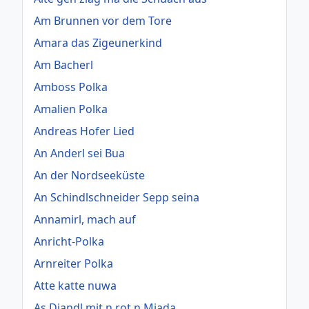
Am Brunnen vor dem Tore
Amara das Zigeunerkind
Am Bacherl
Amboss Polka
Amalien Polka
Andreas Hofer Lied
An Anderl sei Bua
An der Nordseeküste
An Schindlschneider Sepp seina
Annamirl, mach auf
Anricht-Polka
Arnreiter Polka
Atte katte nuwa
As Diandl mit n rot n Miada