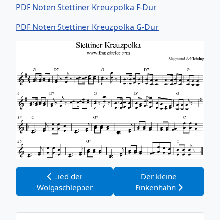
PDF Noten Stettiner Kreuzpolka F-Dur
PDF Noten Stettiner Kreuzpolka G-Dur
Vorheriger Beitrag: Lied der Wolgaschlepper
Nächster Beitrag: Der
Lied der
Der kleine
Wolgaschlepper
Finkenhahn