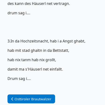
des kann des Häuserl net vertragn.
drum sag i....
3.In da Hochzeitsnacht, hab i a Angst ghabt,
hab mit stad ghaltn in da Bettstatt,
hab nix tanm hab nix grollt,
damit ma s'Häuserl net einfallt.
Drum sag i....
Vorheriger Beitrag: Osttiroler Brautwalzer
Osttiroler Brautwalzer