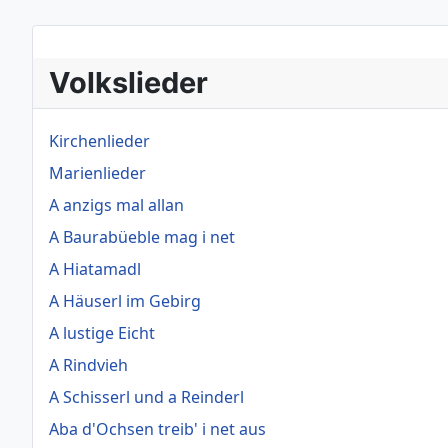
Volkslieder
Kirchenlieder
Marienlieder
A anzigs mal allan
A Baurabüeble mag i net
A Hiatamadl
A Häuserl im Gebirg
A lustige Eicht
A Rindvieh
A Schisserl und a Reinderl
Aba d'Ochsen treib' i net aus