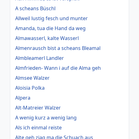
A scheans Büschl
Allweil lustig fesch und munter
Amanda, tua die Hand da weg
Almawasserl, kalte Wasserl
Almenrausch bist a scheans Bleamal
Almbleamerl Landler
Almfrieden- Wann i auf die Alma geh
Almsee Walzer
Aloisia Polka
Alpera
Alt-Matreier Walzer
A wenig kurz a wenig lang
Als ich einmal reiste
Alte geh ziag ma die Schuach aus