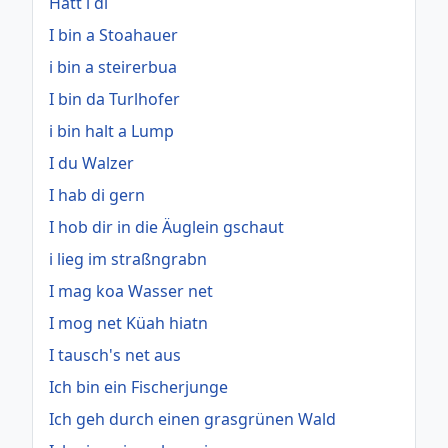
Hätt i di
I bin a Stoahauer
i bin a steirerbua
I bin da Turlhofer
i bin halt a Lump
I du Walzer
I hab di gern
I hob dir in die Äuglein gschaut
i lieg im straßngrabn
I mag koa Wasser net
I mog net Küah hiatn
I tausch's net aus
Ich bin ein Fischerjunge
Ich geh durch einen grasgrünen Wald