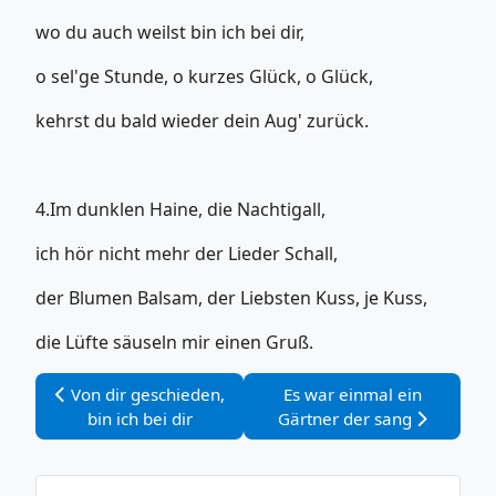
wo du auch weilst bin ich bei dir,
o sel'ge Stunde, o kurzes Glück, o Glück,
kehrst du bald wieder dein Aug' zurück.
4.Im dunklen Haine, die Nachtigall,
ich hör nicht mehr der Lieder Schall,
der Blumen Balsam, der Liebsten Kuss, je Kuss,
die Lüfte säuseln mir einen Gruß.
Vorheriger Beitrag: Von dir geschieden, bin ich bei dir
Nächster Beitrag: Es war e
Von dir geschieden,
Es war einmal ein
bin ich bei dir
Gärtner der sang