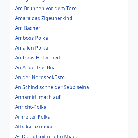
Am Brunnen vor dem Tore
Amara das Zigeunerkind
Am Bacherl
Amboss Polka
Amalien Polka
Andreas Hofer Lied
An Anderl sei Bua
An der Nordseeküste
An Schindlschneider Sepp seina
Annamirl, mach auf
Anricht-Polka
Arnreiter Polka
Atte katte nuwa
As Diandl mit n rot n Miada