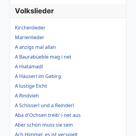
Volkslieder
Kirchenlieder
Marienlieder
A anzigs mal allan
A Baurabüeble mag i net
A Hiatamadl
A Häuserl im Gebirg
A lustige Eicht
A Rindvieh
A Schisserl und a Reinderl
Aba d'Ochsen treib' i net aus
Aber schön muss sie sein
Ach Himmel, es ist verspielt