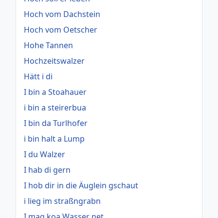
Hoch vom Dachstein
Hoch vom Oetscher
Hohe Tannen
Hochzeitswalzer
Hätt i di
I bin a Stoahauer
i bin a steirerbua
I bin da Turlhofer
i bin halt a Lump
I du Walzer
I hab di gern
I hob dir in die Äuglein gschaut
i lieg im straßngrabn
I mag koa Wasser net