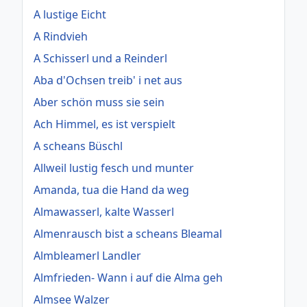
A lustige Eicht
A Rindvieh
A Schisserl und a Reinderl
Aba d'Ochsen treib' i net aus
Aber schön muss sie sein
Ach Himmel, es ist verspielt
A scheans Büschl
Allweil lustig fesch und munter
Amanda, tua die Hand da weg
Almawasserl, kalte Wasserl
Almenrausch bist a scheans Bleamal
Almbleamerl Landler
Almfrieden- Wann i auf die Alma geh
Almsee Walzer