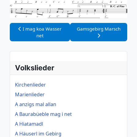
Vorheriger Beitrag: I mag koa Wasser net
Nächster Beitrag: Gamsgeb
I mag koa Wasser
Gamsgebirg Marsch
net
Volkslieder
Kirchenlieder
Marienlieder
A anzigs mal allan
A Baurabüeble mag i net
A Hiatamadl
A Häuserl im Gebirg